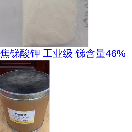
焦锑酸钾 工业级 锑含量46%