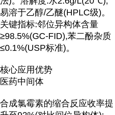
法)。溶解度:水2.6g/L(20℃),
易溶于乙醇/乙醚(HPLC级)。
关键指标:邻位异构体含量
≥98.5%(GC-FID),苯二酚杂质
≤0.1%(USP标准)。
核心应用优势
医药中间体
合成氯霉素的缩合反应收率提