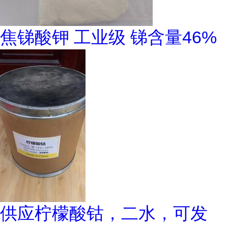
焦锑酸钾 工业级 锑含量46%
供应柠檬酸钴，二水，可发