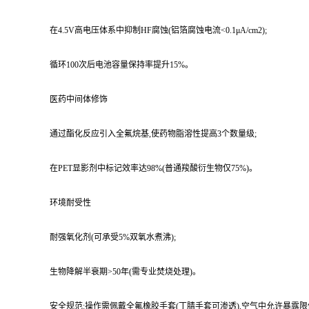
在4.5V高电压体系中抑制HF腐蚀(铝箔腐蚀电流<0.1μA/cm2);
循环100次后电池容量保持率提升15%。
医药中间体修饰
通过酯化反应引入全氟烷基,使药物脂溶性提高3个数量级;
在PET显影剂中标记效率达98%(普通羧酸衍生物仅75%)。
环境耐受性
耐强氧化剂(可承受5%双氧水煮沸);
生物降解半衰期>50年(需专业焚烧处理)。
安全规范:操作需佩戴全氟橡胶手套(丁腈手套可渗透),空气中允许暴露限值0.1