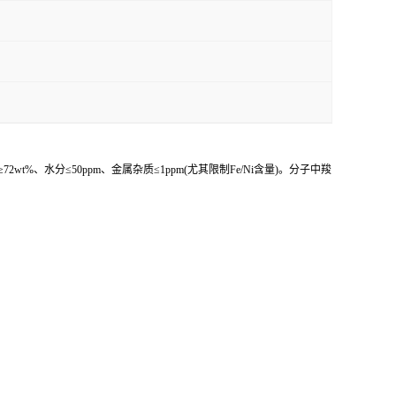
氟含量≥72wt%、水分≤50ppm、金属杂质≤1ppm(尤其限制Fe/Ni含量)。分子中羧