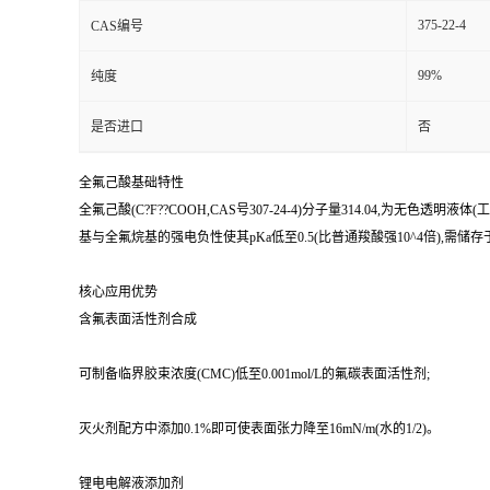
375-22-4
CAS编号
99%
纯度
是否进口
否
全氟己酸基础特性
全氟己酸(C?F??COOH,CAS号307-24-4)分子量314.04,为无色透明液体
基与全氟烷基的强电负性使其pKa低至0.5(比普通羧酸强10^4倍),需储
核心应用优势
含氟表面活性剂合成
可制备临界胶束浓度(CMC)低至0.001mol/L的氟碳表面活性剂;
灭火剂配方中添加0.1%即可使表面张力降至16mN/m(水的1/2)。
锂电电解液添加剂