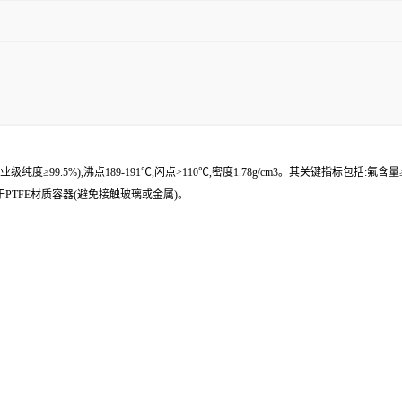
(工业级纯度≥99.5%),沸点189-191℃,闪点>110℃,密度1.78g/cm3。其关键指标包括:
存于PTFE材质容器(避免接触玻璃或金属)。