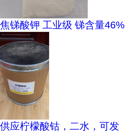
焦锑酸钾 工业级 锑含量46%
供应柠檬酸钴，二水，可发