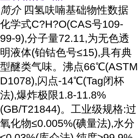
简介
四氢呋喃基础物性数据
化学式C?H?O(CAS号109-
99-9),分子量72.11,为无色透
明液体(铂钴色号≤15),具有典
型醚类气味。沸点66℃(ASTM
D1078),闪点-14℃(Tag闭杯
法),爆炸极限1.8-11.8%
(GB/T21844)。工业级规格:过
氧化物≤0.005%(碘量法),水分
≤0.03%(库仑法),纯度≥99.9%