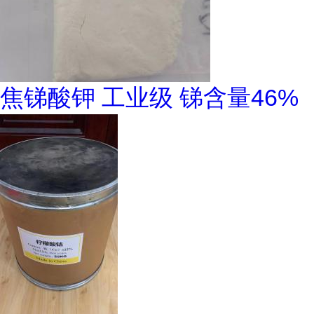
焦锑酸钾 工业级 锑含量46%