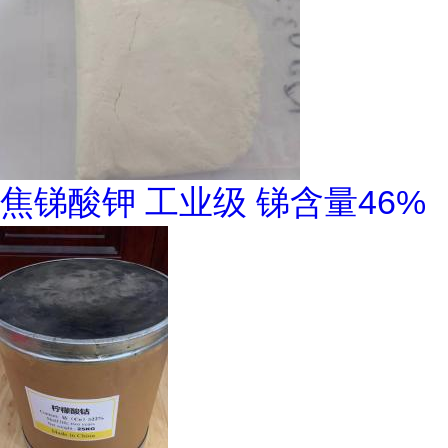
焦锑酸钾 工业级 锑含量46%