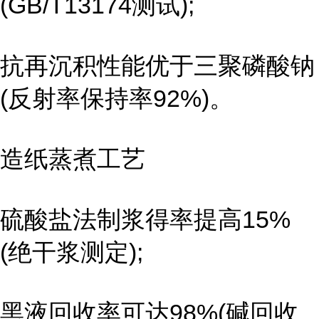
(GB/T13174测试);
抗再沉积性能优于三聚磷酸钠
(反射率保持率92%)。
造纸蒸煮工艺
硫酸盐法制浆得率提高15%
(绝干浆测定);
黑液回收率可达98%(碱回收