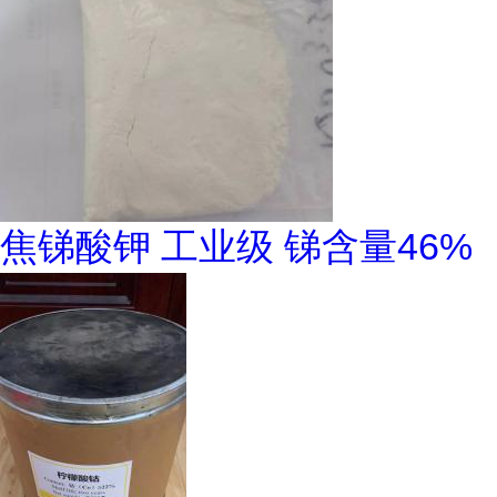
焦锑酸钾 工业级 锑含量46%