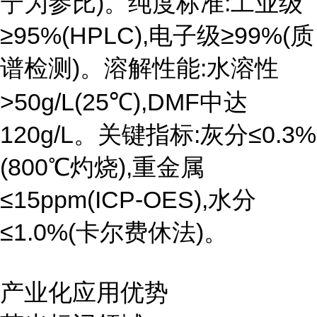
宁为参比)。纯度标准:工业级
≥95%(HPLC),电子级≥99%(质
谱检测)。溶解性能:水溶性
>50g/L(25℃),DMF中达
120g/L。关键指标:灰分≤0.3%
(800℃灼烧),重金属
≤15ppm(ICP-OES),水分
≤1.0%(卡尔费休法)。
产业化应用优势