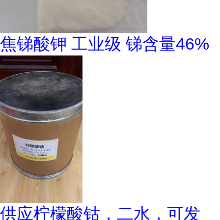
焦锑酸钾 工业级 锑含量46%
供应柠檬酸钴，二水，可发