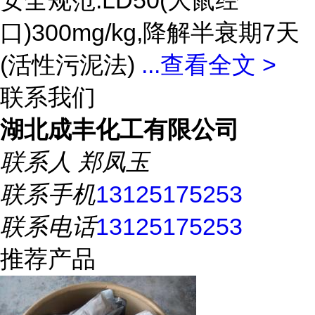
安全规范:LD50(大鼠经
口)300mg/kg,降解半衰期7天
(活性污泥法)
...
查看全文 >
联系我们
湖北成丰化工有限公司
联系人
郑凤玉
联系手机
13125175253
联系电话
13125175253
推荐产品