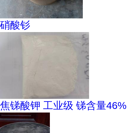
硝酸钐
焦锑酸钾 工业级 锑含量46%