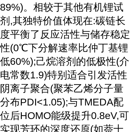
89%)。相较于其他有机锂试
剂,其独特价值体现在:碳链长
度平衡了反应活性与储存稳定
性(0℃下分解速率比仲丁基锂
低60%);己烷溶剂的低极性(介
电常数1.9)特别适合引发活性
阴离子聚合(聚苯乙烯分子量
分布PDI<1.05);与TMEDA配
位后HOMO能级提升0.8eV,可
实现芳环的深度还原(如萘十