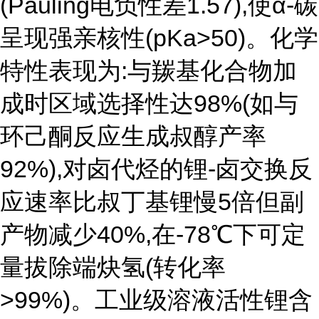
(Pauling电负性差1.57),使α-碳
呈现强亲核性(pKa>50)。化学
特性表现为:与羰基化合物加
成时区域选择性达98%(如与
环己酮反应生成叔醇产率
92%),对卤代烃的锂-卤交换反
应速率比叔丁基锂慢5倍但副
产物减少40%,在-78℃下可定
量拔除端炔氢(转化率
>99%)。工业级溶液活性锂含