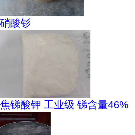
硝酸钐
焦锑酸钾 工业级 锑含量46%