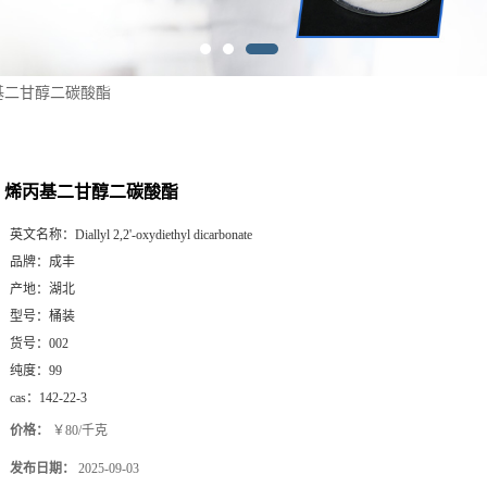
基二甘醇二碳酸酯
烯丙基二甘醇二碳酸酯
英文名称：
Diallyl 2,2'-oxydiethyl dicarbonate
品牌：
成丰
产地：
湖北
型号：
桶装
货号：
002
纯度：
99
cas：
142-22-3
价格：
￥80/千克
发布日期：
2025-09-03