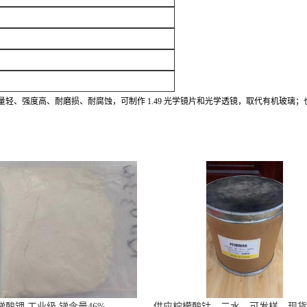
量轻、强度高、耐磨损、耐腐蚀，可制作
1.49 光学镜片和光学透镜，取代有机玻
锑酸钾 工业级 锑含量46%
供应柠檬酸钴，二水，可发样，现