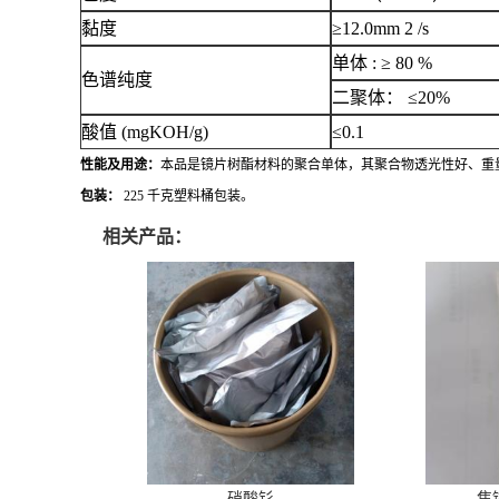
黏度
≥12.0mm 2 /s
单体
: ≥ 80 %
色谱纯度
二聚体：
≤20%
酸值
(mgKOH/g)
≤0.1
性能及用途：
本品是镜片树酯材料的聚合单体，其聚合物透光性好、重
包装：
225 千克塑料桶包装。
相关产品：
硝酸钐
焦