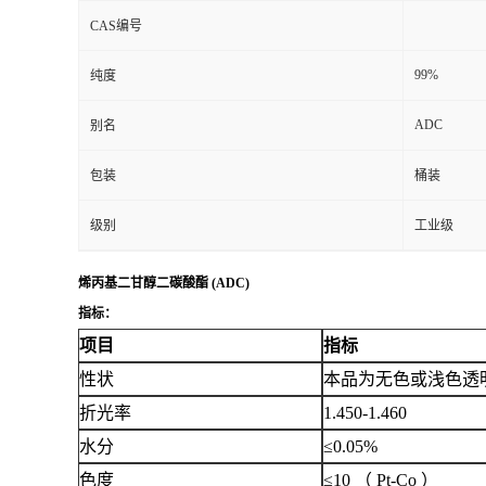
CAS编号
99%
纯度
ADC
别名
包装
桶装
级别
工业级
烯丙基二甘醇二碳酸酯
(ADC)
指标：
项目
指标
性状
本品为无色或浅色透
折光率
1.450-1.460
水分
≤0.05%
色度
≤10 （ Pt-Co ）