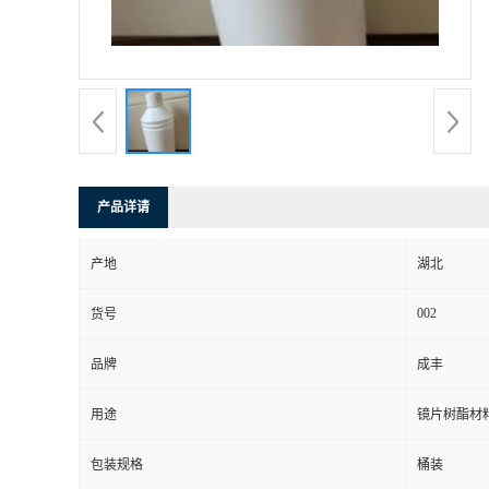
产品详请
产地
湖北
002
货号
品牌
成丰
用途
镜片树酯材
包装规格
桶装