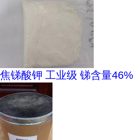
焦锑酸钾 工业级 锑含量46%