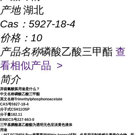
产地
湖北
Cas：
5927-18-4
价格：
10
产品名称
磷酸乙酸三甲酯
查
看相似产品 >
简介
异硫氰酸胍用途是什么？
中文名称磷酸乙酸三甲酯
英文名称
Trimethylphosphonoacetate
CAS号5927-18-4
分子式
C5H11O5P
分子量
182.11
EINECS号227-663-0
三甲基膦酰基乙酸酯为透明无色至淡黄色液体
用途