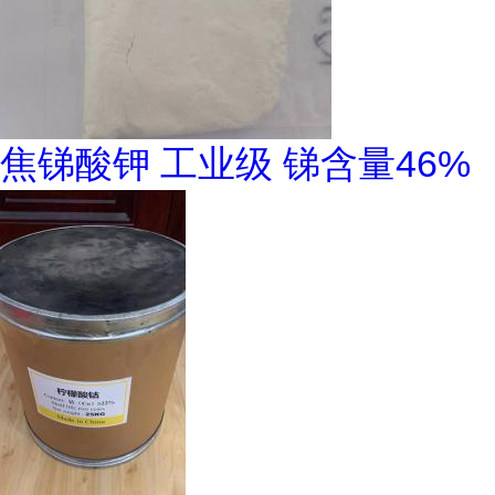
焦锑酸钾 工业级 锑含量46%