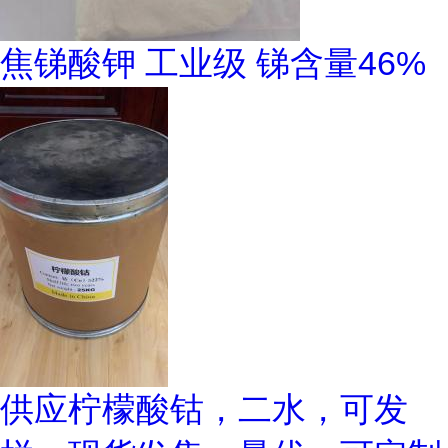
焦锑酸钾 工业级 锑含量46%
供应柠檬酸钴，二水，可发