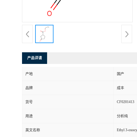
产品详请
产地
国产
品牌
成丰
CF0201413
货号
用途
分析纯
Ethyl 3-oxocy
英文名称