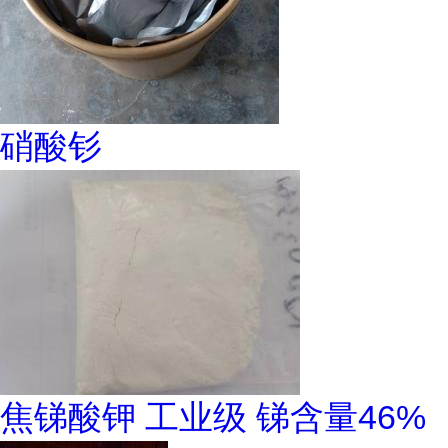
硝酸钐
焦锑酸钾 工业级 锑含量46%