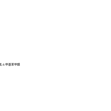
;3-氯-4-甲基苯甲醛