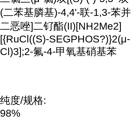
(二苯基膦基)-4,4'-联-1,3-苯并
二恶唑]二钌酯(II)[NH2Me2]
[{RuCl((S)-SEGPHOS?)}2(μ-
Cl)3];2-氟-4-甲氧基硝基苯
纯度/规格:
98%