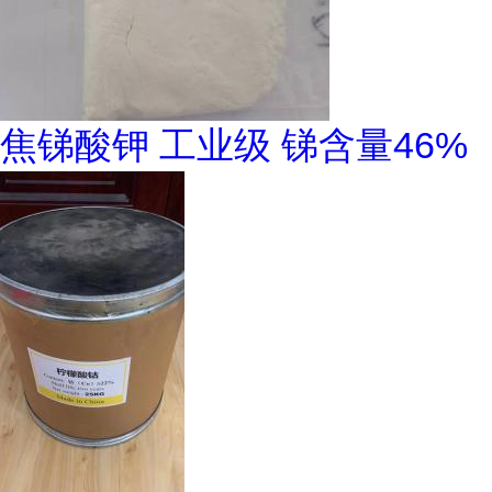
焦锑酸钾 工业级 锑含量46%