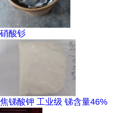
硝酸钐
焦锑酸钾 工业级 锑含量46%