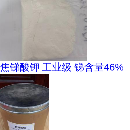
焦锑酸钾 工业级 锑含量46%