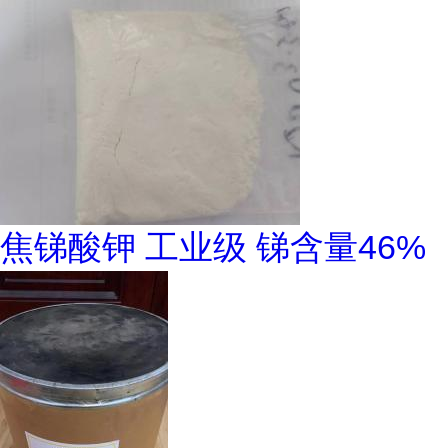
焦锑酸钾 工业级 锑含量46%