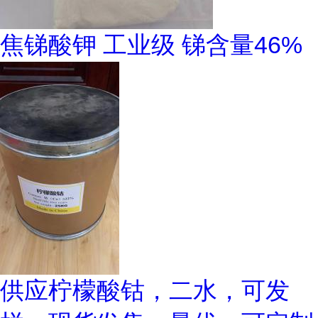
焦锑酸钾 工业级 锑含量46%
供应柠檬酸钴，二水，可发