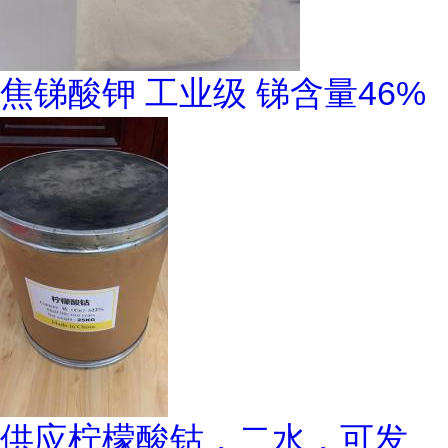
焦锑酸钾 工业级 锑含量46%
供应柠檬酸钴，二水，可发