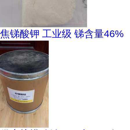
焦锑酸钾 工业级 锑含量46%