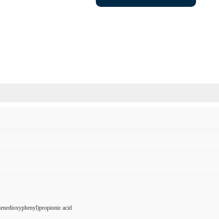
enedioxyphenyl)propionic acid