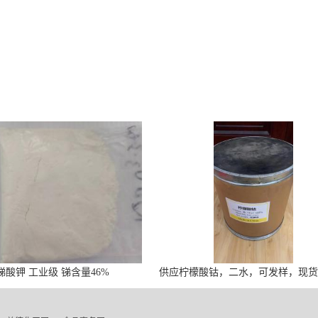
锑酸钾 工业级 锑含量46%
供应柠檬酸钴，二水，可发样，现
量优，可定制