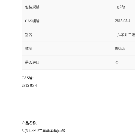
1g,25g
包装规格
2815-95-4
CAS编号
别名
1,3-苯并二
99%%
纯度
是否进口
否
CAS号:
2815-95-4
产品名称:
3-(3,4-亚甲二氧基苯基)丙酸