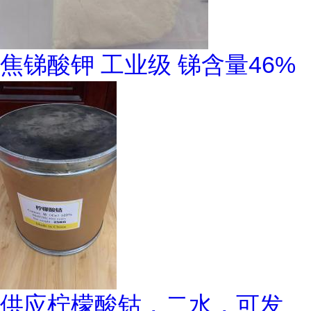
焦锑酸钾 工业级 锑含量46%
供应柠檬酸钴，二水，可发