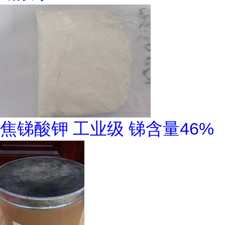
焦锑酸钾 工业级 锑含量46%