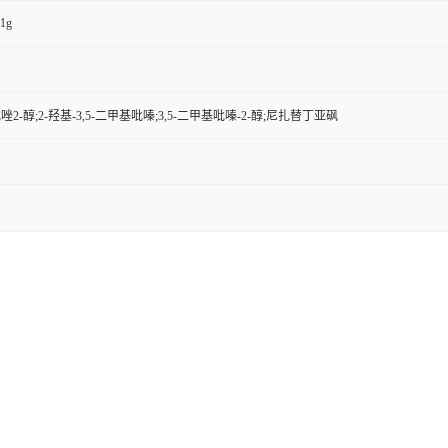
1g
吡唑2-醇;2-羟基-3,5-二甲基吡嗪;3,5-二甲基吡嗪-2-醇;尼扎替丁亚砜