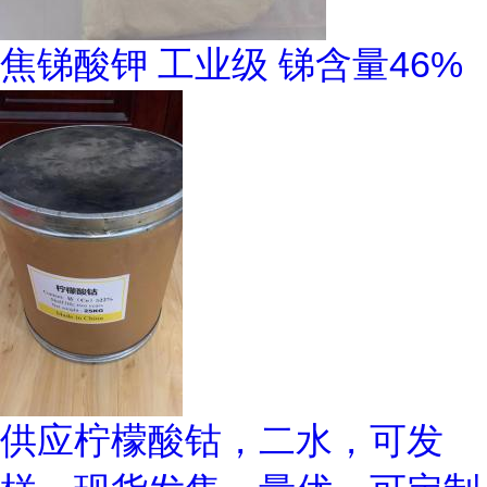
焦锑酸钾 工业级 锑含量46%
供应柠檬酸钴，二水，可发