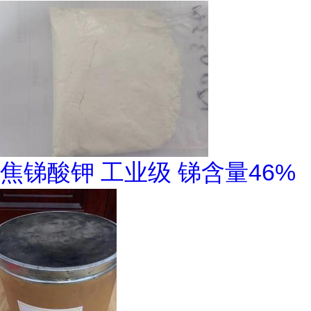
焦锑酸钾 工业级 锑含量46%