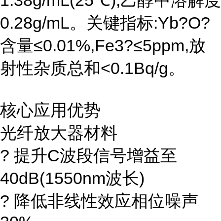
1.38g/mL(25℃),乙醇中溶解度
0.28g/mL。关键指标:Yb?O?
含量≤0.01%,Fe3?≤5ppm,放
射性杂质总和<0.1Bq/g。
核心应用优势
光纤放大器材料
? 提升C波段信号增益至
40dB(1550nm波长)
? 降低非线性效应相位噪声