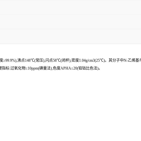
纯度≥99.9%),沸点148℃(常压),闪点58℃(闭杯),密度1.04g/cm3(25℃)。其分子中N
键指标:过氧化物≤10ppm(碘量法),色度APHA≤20(铂钴比色法)。