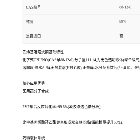
88-12-0
CAS编号
99%
纯度
是否进口
否
乙烯基吡咯烷酮基础特性
化学式C?H?NO(CAS号88-12-0),分子量111.14,为无色透明液体(聚合级
溶解度:与水/甲醇无限混溶(HPLC级),正辛醇-水分配系数logP=-0.62。关
核心应用优势
医用高分子合成
PVP聚合反应转化率≥99.8%(凝胶渗透色谱分析);
比甲基丙烯酸羟乙酯更易形成双交联网络(储能模量提升50%)。
药物载体系统