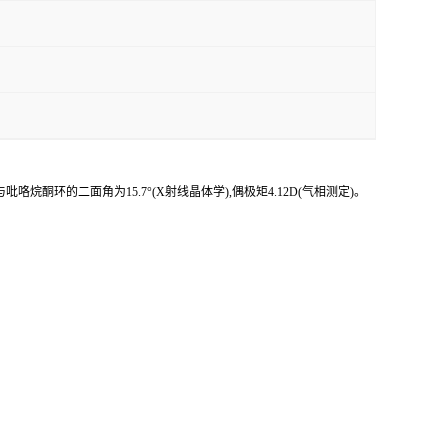
-乙烯基与吡咯烷酮环的二面角为15.7°(X射线晶体学),偶极矩4.12D(气相测定)。