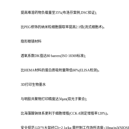
提高难溶药物负载量至35%(布洛芬案例,DSC验证);
比PEG修饰的纳米粒细胞摄取率提高2.1倍(流式细胞术)。
隐形眼镜材料
透氧系数DK值达80 barrers(ISO 18369标准);
比HEMA材料的蛋白质吸附量降低60%(ELISA检测)。
3D打印生物墨水
与明胶共聚物打印精度达50μm(双光子聚合);
比海藻酸钠体系更利于细胞增殖(CCK-8测定增殖率120%)。
安全规范:LD??(大鼠经口)=2.1g/kg,需控制工作场所浓度≤10mg/m3(NIO