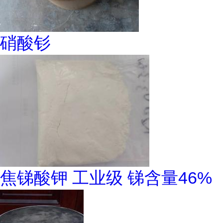
硝酸钐
焦锑酸钾 工业级 锑含量46%