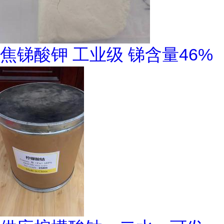
焦锑酸钾 工业级 锑含量46%