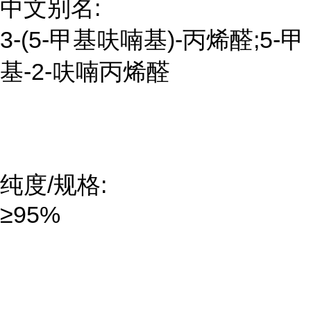
中文别名:
3-(5-甲基呋喃基)-丙烯醛;5-甲
基-2-呋喃丙烯醛
纯度/规格:
≥95%