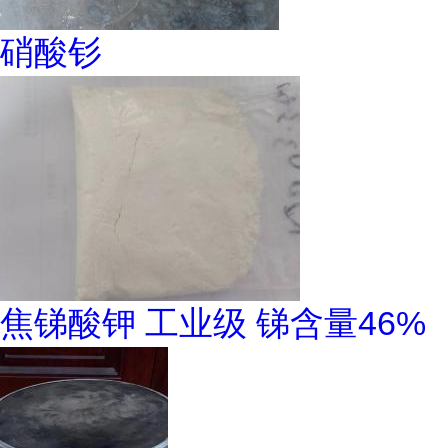
硝酸钐
焦锑酸钾 工业级 锑含量46%