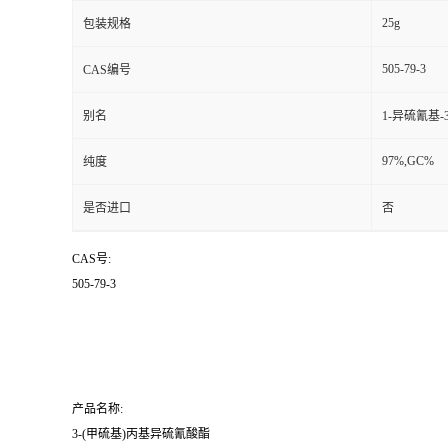
25g
包装规格
505-79-3
CAS编号
别名
1-异硫氰基-
97%,GC%
纯度
是否进口
否
CAS号:
505-79-3
产品名称:
3-(甲硫基)丙基异硫氰酸酯