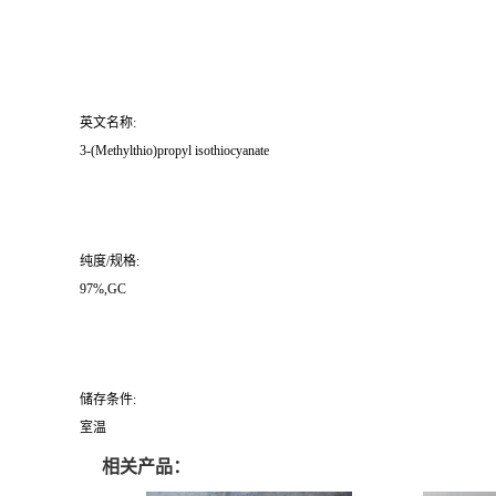
英文名称:
3-(Methylthio)propyl isothiocyanate
纯度/规格:
97%,GC
储存条件:
室温
相关产品：