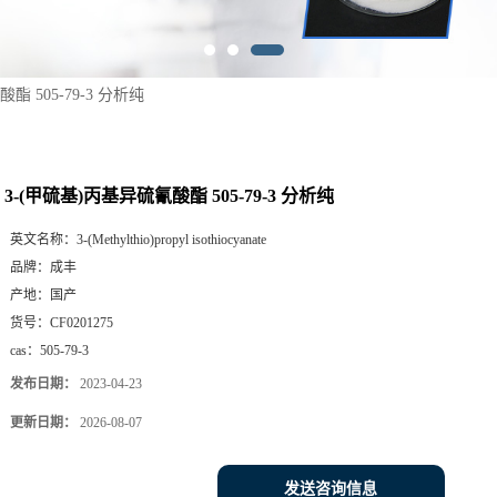
酯 505-79-3 分析纯
3-(甲硫基)丙基异硫氰酸酯 505-79-3 分析纯
英文名称：
3-(Methylthio)propyl isothiocyanate
品牌：
成丰
产地：
国产
货号：
CF0201275
cas：
505-79-3
发布日期：
2023-04-23
更新日期：
2026-08-07
发送咨询信息