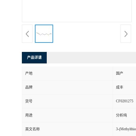
产品详请
产地
国产
品牌
成丰
CF0201275
货号
用途
分析纯
3-(Methylthio
英文名称