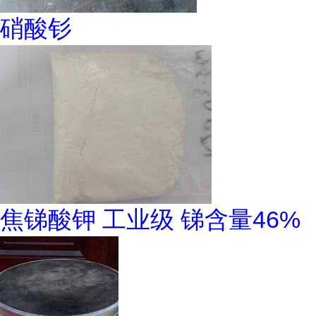
硝酸钐
焦锑酸钾 工业级 锑含量46%