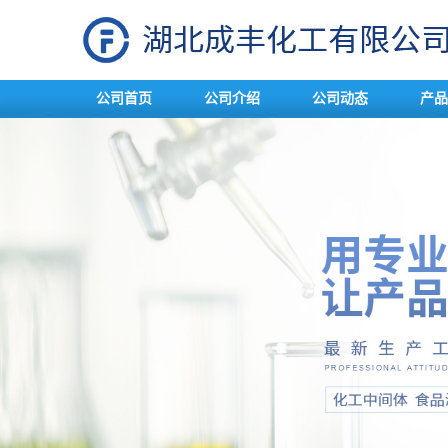
公司首页
公司介绍
公司动态
产品