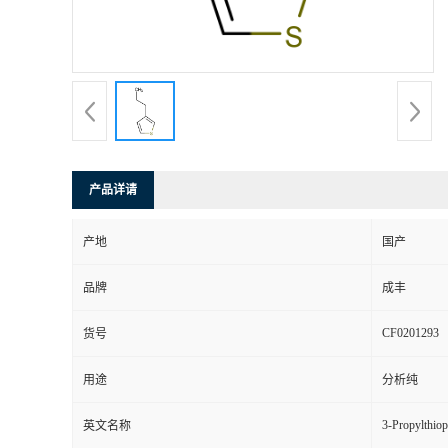
产品详请
产地
国产
品牌
成丰
CF0201293
货号
用途
分析纯
3-Propylthio
英文名称