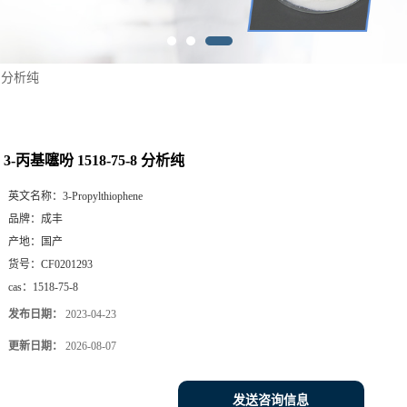
8 分析纯
3-丙基噻吩 1518-75-8 分析纯
英文名称：
3-Propylthiophene
品牌：
成丰
产地：
国产
货号：
CF0201293
cas：
1518-75-8
发布日期：
2023-04-23
更新日期：
2026-08-07
发送咨询信息