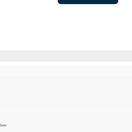
phene