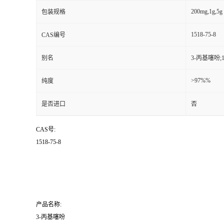
200mg,1g,5g
包装规格
1518-75-8
CAS编号
别名
3-丙基噻吩;1
>97%%
纯度
是否进口
否
CAS号:
1518-75-8
产品名称:
3-丙基噻吩