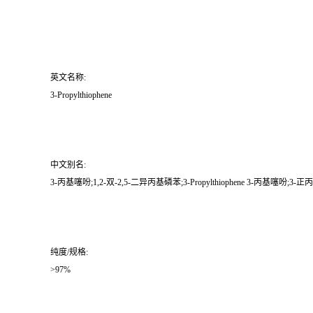
英文名称:
3-Propylthiophene
中文别名:
3-丙基噻吩;1,2-双-2,5-二异丙基磷苯;3-Propylthiophene 3-丙基噻吩
纯度/规格:
>97%