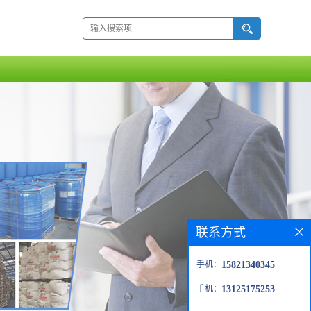
联系方式
手机：
15821340345
手机：
13125175253