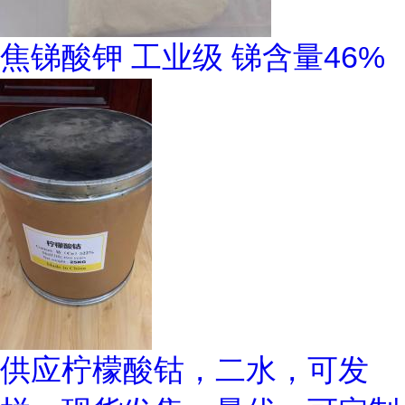
焦锑酸钾 工业级 锑含量46%
供应柠檬酸钴，二水，可发