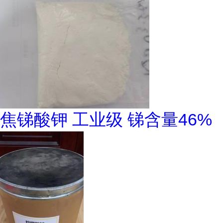
焦锑酸钾 工业级 锑含量46%