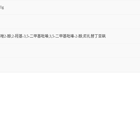
1g
吡唑2-醇;2-羟基-3,5-二甲基吡嗪;3,5-二甲基吡嗪-2-醇;尼扎替丁亚砜