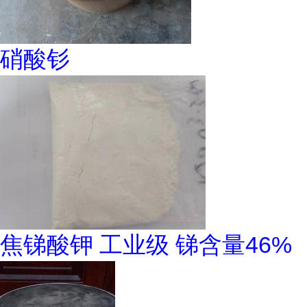
硝酸钐
焦锑酸钾 工业级 锑含量46%