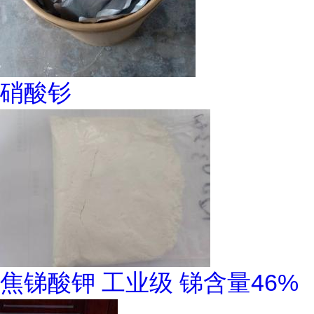
硝酸钐
焦锑酸钾 工业级 锑含量46%