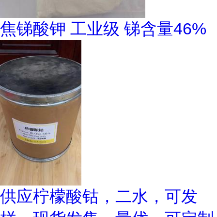
焦锑酸钾 工业级 锑含量46%
供应柠檬酸钴，二水，可发